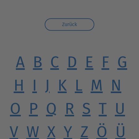
Zurück
A
B
C
D
E
F
G
H
I
J
K
L
M
N
O
P
Q
R
S
T
U
V
W
X
Y
Z
Ö
Ü