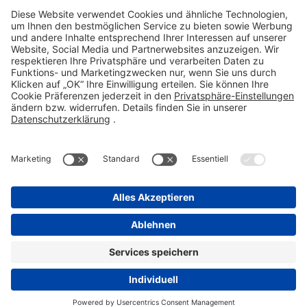
Telefon 06101 603-0
Fax 06101 603-259
info@stada.de
Kontakt
Compliance Reporting Portal ⧉
FOLGEN SIE UNS
Impressum
Datenschutz
Pflichtangaben
Disclaimer