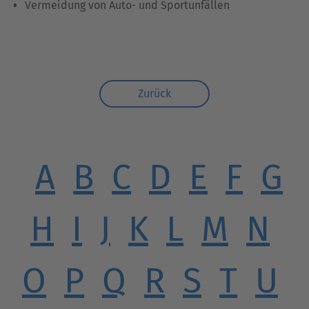
Vermeidung von Auto- und Sportunfällen
Zurück
A
B
C
D
E
F
G
H
I
J
K
L
M
N
O
P
Q
R
S
T
U