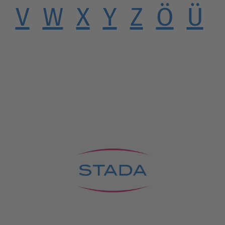
V
W
X
Y
Z
Ö
Ü