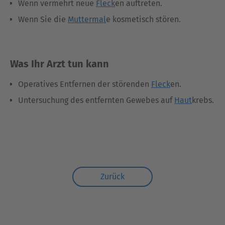
Wenn vermehrt neue
Fleck
en auftreten.
Wenn Sie die
Muttermal
e kosmetisch stören.
Was Ihr Arzt tun kann
Operatives Entfernen der störenden
Fleck
en.
Untersuchung des entfernten Gewebes auf
Haut
krebs.
Zurück