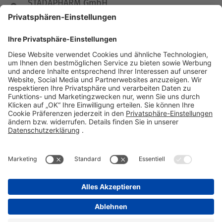
STADAPHARM GmbH
Stadastraße 2-18
61118 Bad Vilbel
Telefon 06101 603-0
Fax 06101 603-259
info@stada.de
Kontakt
Compliance Reporting Portal ⧉
FOLGEN SIE UNS