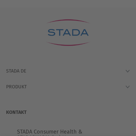
STADA DE
PRODUKT
Lexikon
Hausapotheke
Produkte
So Arbeiten Wir
KONTAKT
STADA Consumer Health &