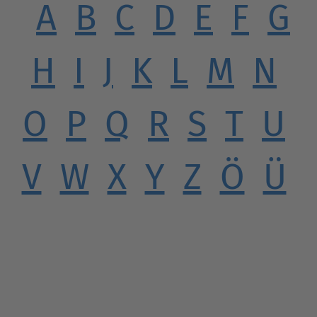
A
B
C
D
E
F
G
H
I
J
K
L
M
N
O
P
Q
R
S
T
U
V
W
X
Y
Z
Ö
Ü