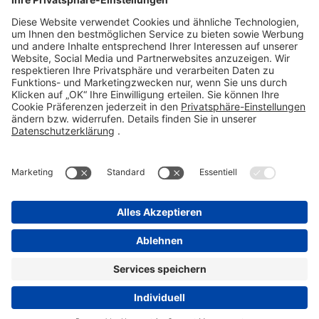
Telefon 06101 603-0
Fax 06101 603-259
info@stada.de
Kontakt
Compliance Reporting Portal ⧉
FOLGEN SIE UNS
Impressum
Datenschutz
Pflichtangaben