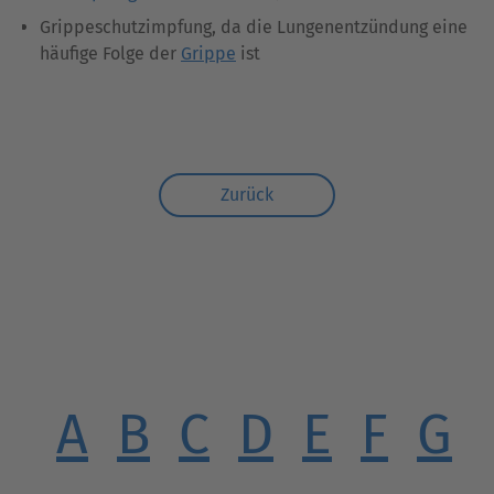
Grippeschutzimpfung, da die Lungenentzündung eine
häufige Folge der
Grippe
ist
Zurück
A
B
C
D
E
F
G