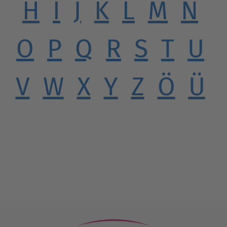
H
I
J
K
L
M
N
O
P
Q
R
S
T
U
V
W
X
Y
Z
Ö
Ü