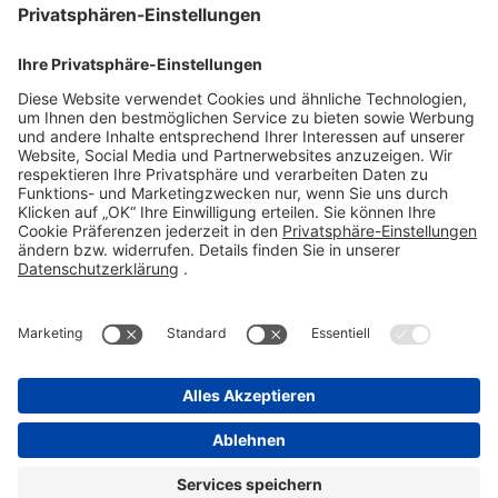
Stadastraße 2-18
61118 Bad Vilbel
Telefon 06101 603-0
Fax 06101 603-259
info@stada.de
Kontakt
Compliance Reporting Portal ⧉
FOLGEN SIE UNS