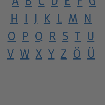
A
B
C
D
E
F
G
H
I
J
K
L
M
N
O
P
Q
R
S
T
U
V
W
X
Y
Z
Ö
Ü