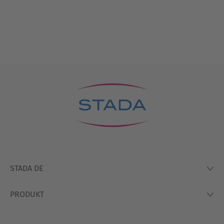
STADA DE
PRODUKT
Lexikon
Hausapotheke
Produkte