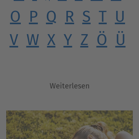
O
P
Q
R
S
T
U
V
W
X
Y
Z
Ö
Ü
Weiterlesen