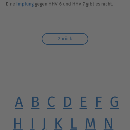
Eine
Impfung
gegen HHV-6 und HHV-7 gibt es nicht.
Zurück
A
B
C
D
E
F
G
H
I
J
K
L
M
N