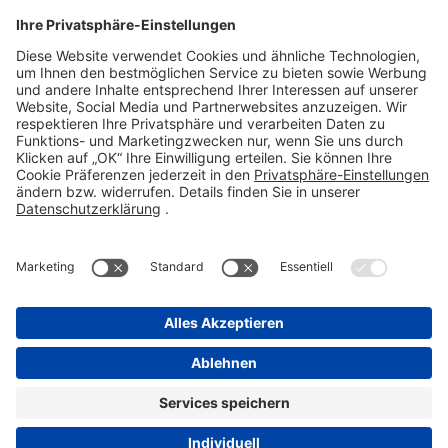
Telefon 06101 603-0
Fax 06101 603-259
info@stada.de
Kontakt
Compliance Reporting Portal ⧉
FOLGEN SIE UNS
Impressum