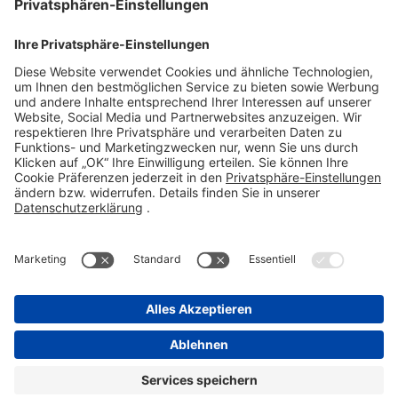
61118 Bad Vilbel
Telefon 06101 603-0
Fax 06101 603-259
info@stada.de
Kontakt
Compliance Reporting Portal ⧉
FOLGEN SIE UNS
Impressum