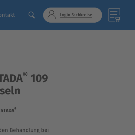
ontakt
Login Fachkreise
®
STADA
109
seln
®
n STADA
nden Behandlung bei