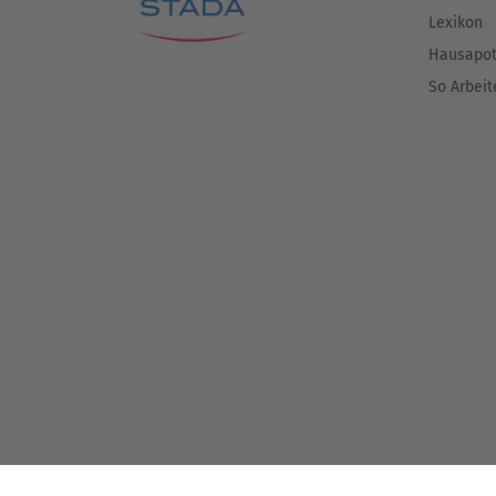
Lexikon
Hausapo
So Arbeit