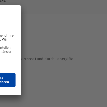
eke.
ung (Leberzirrhose) und durch Lebergifte
timmt.
hrer Apotheke.