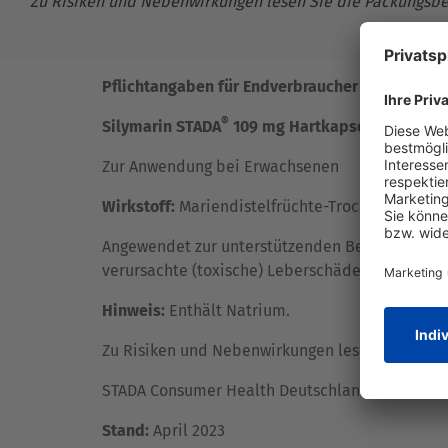
Zu Risiken und Nebenwirkungen lesen Sie die Packungsbeila
Pflichtangaben für Endverbraucher
®
Silymarin STADA
109 mg Hartkapseln
Zur Anwendung bei Erwachsenen
Wirkstoff:
Mariendistelfrüchte-Trockenextrakt s
Angewendet zur unterstützenden Behandlung be
verursachte (toxische) Leberschäden. Das Arzne
Hinweis:
Enthält Natrium.
Zu Risiken und Nebenwirkungen lesen Sie die Pac
STADA Consumer Health Deutschland GmbH, Stad
Stand:
April 2023