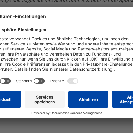
ge und fragen Sie Ihre Ärztin, Ihren Arzt oder in Ihrer Apoth
tandardisiert auf 109 mg Silymarin.
i chronisch-entzündlichen Lebererkrankungen, Leberschrumpf
imittel ist nicht zur Behandlung von akuten Vergiftungen bes
kungsbeilage und fragen Sie Ihre Ärztin, Ihren Arzt oder in I
astraße 2–18, 61118 Bad Vilbel