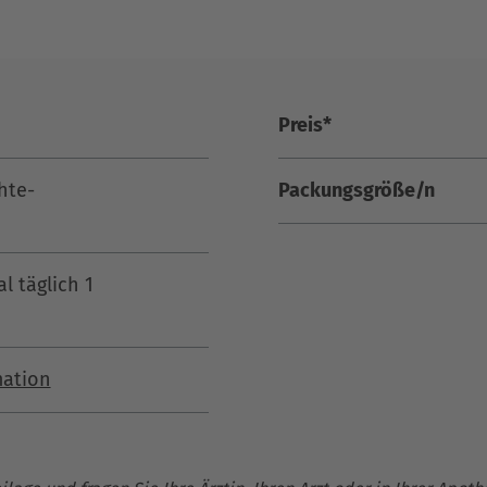
Preis*
hte-
Packungsgröße/n
 täglich 1
mation