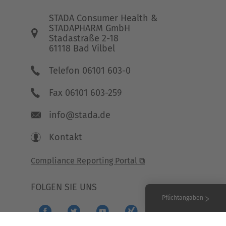
STADA Consumer Health &
STADAPHARM GmbH
Stadastraße 2-18
61118 Bad Vilbel
Telefon 06101 603-0
Fax 06101 603-259
info@stada.de
Kontakt
Compliance Reporting Portal ⧉
FOLGEN SIE UNS
Pflichtangaben