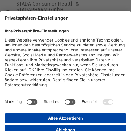
STADA Consumer Health &
STADAPHARM GmbH
Stadastraße 2-18
61118 Bad Vilbel
Telefon 06101 603-0
Fax 06101 603-259
info@stada.de
Kontakt
Compliance Reporting Portal ⧉
FOLGEN SIE UNS