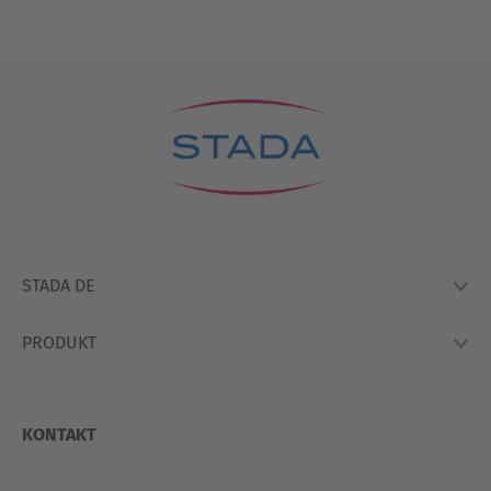
STADA DE
PRODUKT
Lexikon
Hausapotheke
Produkte
So Arbeiten Wir
KONTAKT