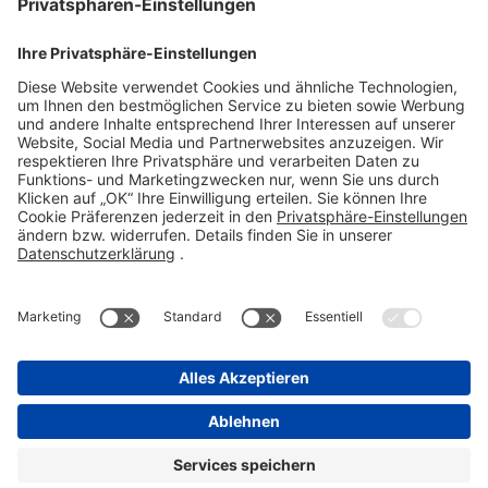
61118 Bad Vilbel
Telefon 06101 603-0
Fax 06101 603-259
info@stada.de
Kontakt
Compliance Reporting Portal ⧉
FOLGEN SIE UNS
Impressum