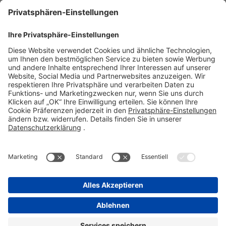
Stadastraße 2-18
61118 Bad Vilbel
Telefon 06101 603-0
Fax 06101 603-259
info@stada.de
Kontakt
Compliance Reporting Portal ⧉
FOLGEN SIE UNS