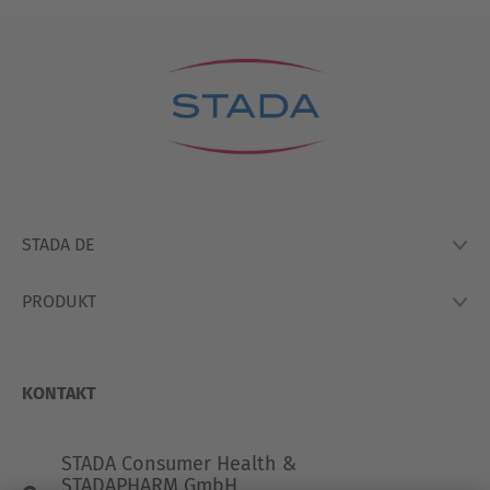
STADA DE
PRODUKT
Lexikon
Hausapotheke
Produkte
So Arbeiten Wir
KONTAKT
STADA Consumer Health &
STADAPHARM GmbH