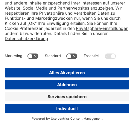
Fax 06101 603-259
info@stada.de
Kontakt
Compliance Reporting Portal ⧉
FOLGEN SIE UNS
Impressum
Datenschutz
Pflichtangaben
Disclaimer
Einkaufsbedingungen
Pflichtangaben