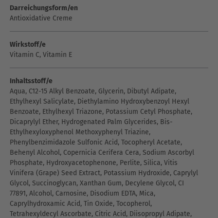
Darreichungsform/en
Antioxidative Creme
Wirkstoff/e
Vitamin C, Vitamin E
Inhaltsstoff/e
Aqua, C12-15 Alkyl Benzoate, Glycerin, Dibutyl Adipate,
Ethylhexyl Salicylate, Diethylamino Hydroxybenzoyl Hexyl
Benzoate, Ethylhexyl Triazone, Potassium Cetyl Phosphate,
Dicaprylyl Ether, Hydrogenated Palm Glycerides, Bis-
Ethylhexyloxyphenol Methoxyphenyl Triazine,
Phenylbenzimidazole Sulfonic Acid, Tocopheryl Acetate,
Behenyl Alcohol, Copernicia Cerifera Cera, Sodium Ascorbyl
Phosphate, Hydroxyacetophenone, Perlite, Silica, Vitis
Vinifera (Grape) Seed Extract, Potassium Hydroxide, Caprylyl
Glycol, Succinoglycan, Xanthan Gum, Decylene Glycol, CI
77891, Alcohol, Carnosine, Disodium EDTA, Mica,
Caprylhydroxamic Acid, Tin Oxide, Tocopherol,
Tetrahexyldecyl Ascorbate, Citric Acid, Diisopropyl Adipate,