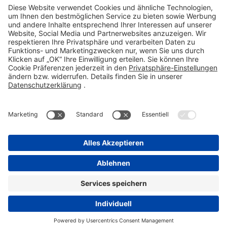
Fax 06101 603-259
info@stada.de
Kontakt
Compliance Reporting Portal ⧉
FOLGEN SIE UNS
Impressum
Datenschutz
Pflichtangaben
Disclaimer