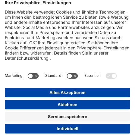
Telefon 06101 603-0
Fax 06101 603-259
info@stada.de
Kontakt
Compliance Reporting Portal ⧉
FOLGEN SIE UNS
Impressum
Datenschutz