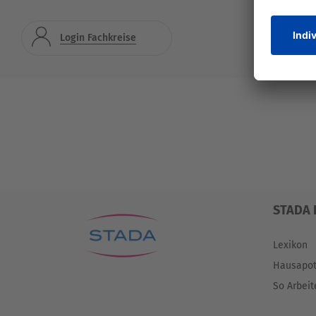
Login Fachkreise
STADA 
Lexikon
Hausapo
So Arbeit