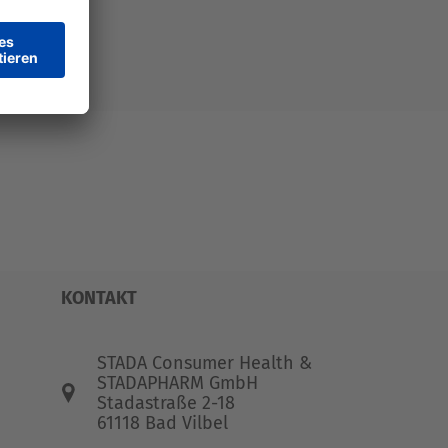
KONTAKT
STADA Consumer Health &
STADAPHARM GmbH
Stadastraße 2-18
61118 Bad Vilbel