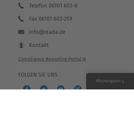
Telefon 06101 603-0
Fax 06101 603-259
info@stada.de
Kontakt
Compliance Reporting Portal ⧉
FOLGEN SIE UNS
Pflichtangaben
ie-Einstellungen
Copyright Stada 2026