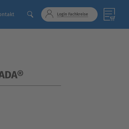
ontakt
Login Fachkreise
TADA®