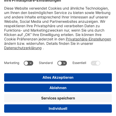
Telefon 06101 603-0
Fax 06101 603-259
info@stada.de
Kontakt
Compliance Reporting Portal ⧉
FOLGEN SIE UNS
Impressum
Datenschutz
Pflichtangaben