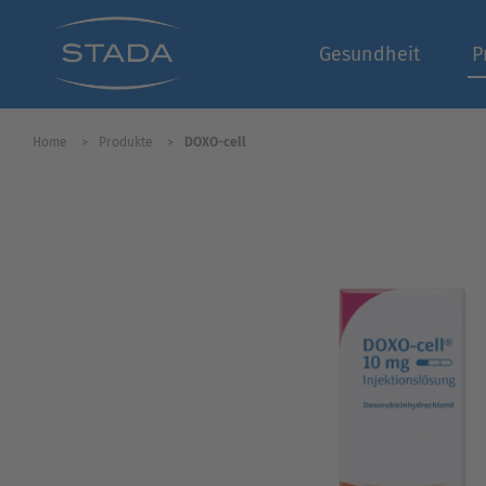
Gesundheit
P
Home
Produkte
DOXO-cell