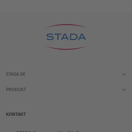
STADA DE
PRODUKT
Lexikon
Hausapotheke
Produkte
So Arbeiten Wir
KONTAKT