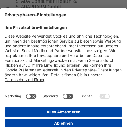
STADA Consumer Health &
STADAPHARM GmbH
Stadastraße 2-18
61118 Bad Vilbel
Telefon 06101 603-0
Fax 06101 603-259
info@stada.de
Kontakt
Compliance Reporting Portal ⧉
FOLGEN SIE UNS