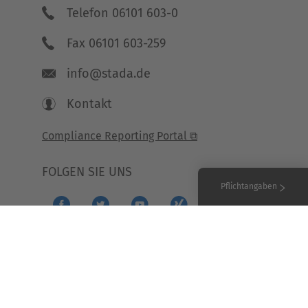
Telefon 06101 603-0
Fax 06101 603-259
info@stada.de
Kontakt
Compliance Reporting Portal ⧉
FOLGEN SIE UNS
Pflichtangaben
ie-Einstellungen
Copyright Stada 2026