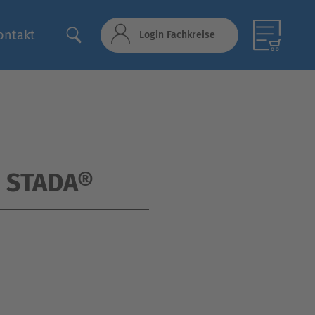
ontakt
Login Fachkreise
l STADA®