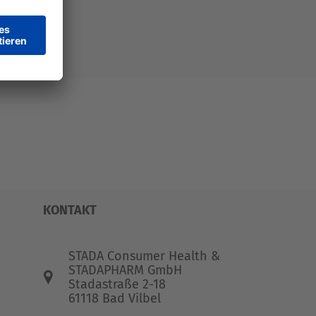
KONTAKT
STADA Consumer Health &
STADAPHARM GmbH
Stadastraße 2-18
61118 Bad Vilbel