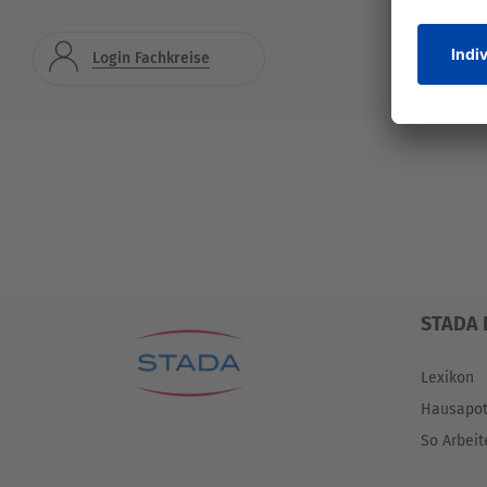
Login Fachkreise
STADA 
Lexikon
Hausapo
So Arbeit