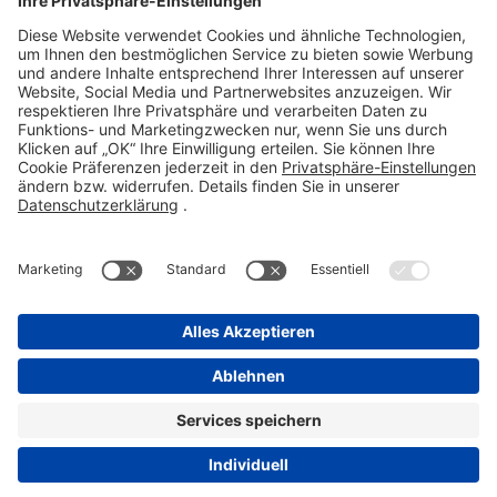
Telefon 06101 603-0
Fax 06101 603-259
info@stada.de
Kontakt
Compliance Reporting Portal ⧉
FOLGEN SIE UNS
Impressum
Datenschutz
Pflichtangaben